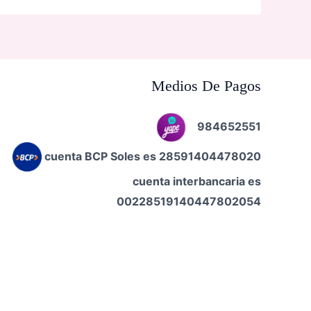
Medios De Pagos
984652551
cuenta BCP Soles es 28591404478020
cuenta interbancaria es
00228519140447802054