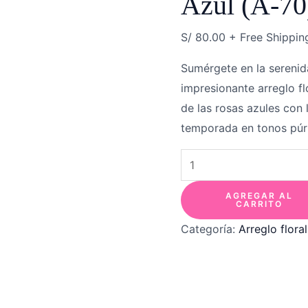
Azul (A-70
S/
80.00
+ Free Shippin
Sumérgete en la serenid
impresionante arreglo f
de las rosas azules con 
temporada en tonos púrp
AGREGAR AL
CARRITO
Categoría:
Arreglo floral