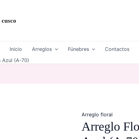
Arreglo
Floral
 cusco
Elegancia
Azul
(A-
Inicio
Arreglos
Fúnebres
70)
Contactos
cantidad
a Azul (A-70)
Arreglo floral
Arreglo Flo