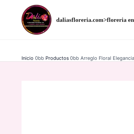
Ir
al
daliasfloreria.com>floreria en
contenido
Inicio
Productos
Arreglo Floral Eleganci