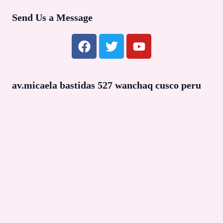
Send Us a Message
F
T
Y
a
w
o
c
i
u
e
t
t
av.micaela bastidas 527 wanchaq cusco peru
b
t
u
o
e
b
o
r
e
k