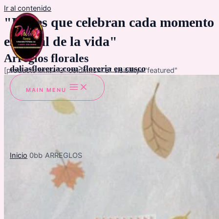
Ir al contenido
"Flores que celebran cada momento
especial de la vida"
Arreglos florales
daliasfloreria.com>floreria en cusco
[products limit="3" columns="3" visibility="featured"
MAIN MENU
Inicio
ARREGLOS